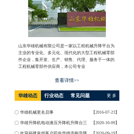
山东华雄机械有限公司是一家以工程机械升降平台为
主业的专业化、多元化、现代化的大型工程机械零部
件企业，集开发、生产、销售、代理、服务于一体的
工程机械零部件供应商，本公司专业
查看详情>>
华雄动态
行业动态
常见问题
更 多
华雄机械更名启事
【2016-07-23】
如何
华雄升降机电动液压升降机升降台三
【2020-10-09】
升降
大...
欢迎福建泉州客户莅临华雄选购升降
【2020-09-19】
导轨