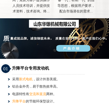
间，免费为客户提供操作
备一代，研制一代 "的指
人员技术培训，并提供技
导思想，根据用户要求，
术资料，技术咨询。终...
配合市场潜在的需求...
01
升降平台专用发动机
采用
新式电机
，设计外形美观。
铝合金外壳，易于散热效率高。
电源特性有
交流和直流
两种。
升降平台
的节能环保型设计。