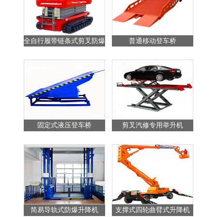
全自行履带链条式剪叉防爆
普通移动登车桥
站
升降平台
固定式液压登车桥
剪叉汽修专用举升机
简易导轨式防爆升降机
支撑式四轮曲臂式升降机
普通