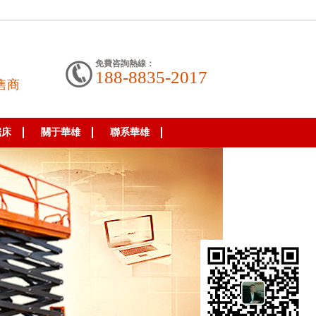
免費咨詢熱線：
188-8835-2017
售商
鋸床
關于華雄
聯系華雄